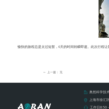
愉快的旅程总是太过短暂，6天的时间转瞬即逝。此次行程让
上一篇：
无
ꂃ
奥然科学技
ꀶ
上海市徐汇区漕
ꀷ
工作日8:50 -
ꁱ