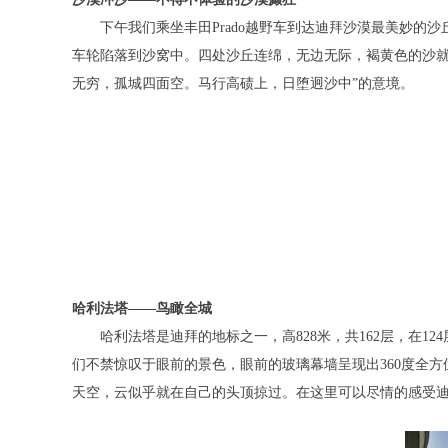
下午我们乘坐丰田Prado越野车到达迪拜沙漠最美妙的沙
车轮陷落到沙窝中。四处沙丘连绵，无边无际，褐黄色的沙就
无穷，孤城四面空。马行高碛上，日堕迥沙中”的意境。
哈利法塔——鸟瞰全城
哈利法塔是迪拜的地标之一，高828米，共162层，在1
们不禁惊叹于眼前的景色，眼前的玻璃幕墙呈现出360度全
天空，云似乎就在自己的头顶掠过。在这里可以尽情的感受