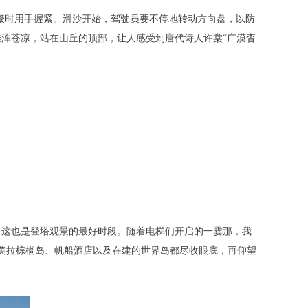
簸时用手握紧。滑沙开始，驾驶员要不停地转动方向盘，以防
浑苍凉，站在山丘的顶部，让人感受到唐代诗人许棠“广漠杳
达，这也是登塔观景的最好时段。随着电梯们开启的一霎那，我
朱美拉棕榈岛、帆船酒店以及在建的世界岛都尽收眼底，再仰望