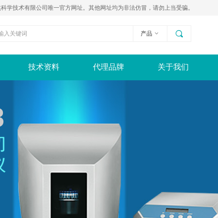
n为奥然科学技术有限公司唯一官方网址。其他网址均为非法仿冒，请勿上当受骗。
끠
产品
ꀁ
技术资料
代理品牌
关于我们
3
切
仪