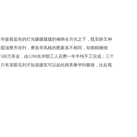
微信公众号
寺披着蓝色的灯光朦朦胧胧的掩映在月光之下，既安静又神
个圆顶整齐排列，摩洛哥风格的图案各不相同，却都精雕细
80万美金，由1200名伊朗工人花费一年半纯手工完成；三个
，只有亲眼见到才知道建筑可以如此精美奢华到极致，比起视