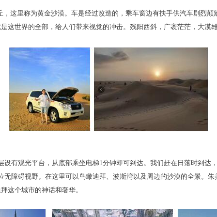
丘，这里称为黄金沙漠。车是经过改造的，乘车窗边有扶手供汽车剧烈颠
是这世界的全部，给人们带来视觉的冲击。残阳西斜，广袤茫茫，大漠雄
24层设有观光平台，从底部乘坐电梯1分钟即可到达。我们赶在日落时到
方位无障碍视野。在这里可以鸟瞰迪拜、波斯湾以及周边的沙漠的全景。
迪拜这个城市的神话和奢华。