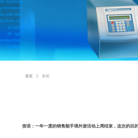
able machine
 consistent
ts with little
lity from run
to run."
- Dr. Igor
toshechkin,
Caltech
首页
ꄲ
新闻
按语：一年一度的销售能手境外游活动上周结束，这次的目