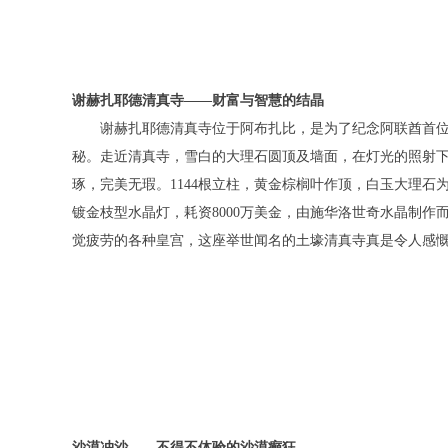
谢赫扎耶德清真寺——财富与智慧的结晶
谢赫扎耶德清真寺位于阿布扎比，是为了纪念阿联酋首位总
秘。走近清真寺，雪白的大理石圆顶及墙面，在灯光的照射下
琢，完美无瑕。1144根立柱，黄金棕榈叶作顶，白玉大理石
镀金枝型水晶灯，耗资8000万美金，由施华洛世奇水晶制
觉疲劳的各种皇宫，这座举世闻名的土壕清真寺真是令人感
沙漠冲沙——不得不体验的沙漠癫狂