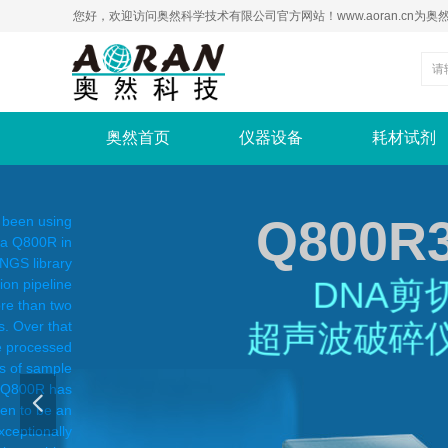
您好，欢迎访问奥然科学技术有限公司官方网站！www.aoran.c
奥然首页
仪器设备
耗材试剂
Q800R
 been using
a Q800R in
 NGS library
ion pipeline
DNA剪
re than two
s. Over that
超声波破碎
e processed
s of sample
 Q800R has
넳
en to be an
xceptionally