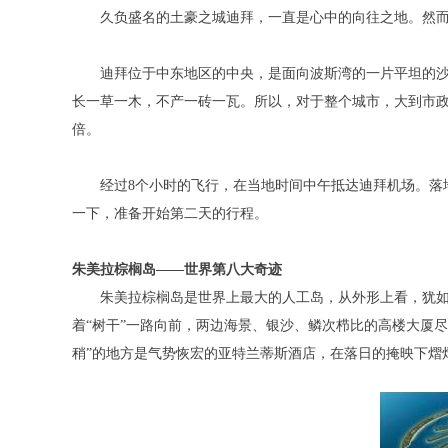
久负盛名的土豪之城迪拜，一直是心中的向往之地。然而
迪拜位于中东地区的中央，是面向波斯湾的一片平坦的沙漠
长一草一木，不产一砖一瓦。所以，对于整个城市，大到市
倍。
经过8个小时的飞行，在当地时间中午抵达迪拜机场。落地后直
一下，准备开始第二天的行程。
朱美拉棕榈岛——世界第八大奇迹
朱美拉棕榈岛是世界上最大的人工岛，从外形上看，犹如一棵
着“树干”一路向前，两边海景、银沙、鳞次栉比的高楼大厦
稍”的地方是气势恢宏的亚特兰蒂斯酒店，在落日的掩映下熠