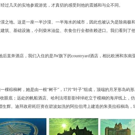
经过几天的实地参观游览，才真切的感受到他的震撼和与众不同。
之地。这是一座一半沙漠、一半海水的城市，因此也被认为是除南极和
政建筑、基础设施，小到柴米油盐、衣食住行全都依赖进口。我们看到了
奔酒店，我们入住的是JW旗下的countryard酒店，相比欧洲和东
棕榈树，她是由一根“树干”，17片“叶子”组成，顶端的月牙形岛屿形
尽收眼底；远处的帆船酒店、哈利法塔影影绰绰屹立于模糊的海岸线上，仿
熠生辉。迪拜政府耗巨资在碧波如洗的阿拉伯湾上建造的朱美拉棕榈岛，