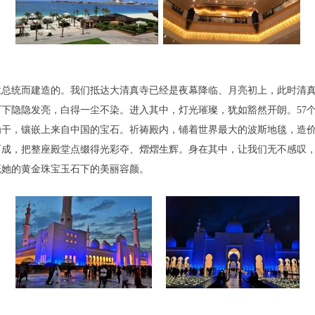
统而建造的。我们抵达大清真寺已经是夜幕降临、月亮初上，此时清真
下隐隐发亮，白得一尘不染。进入其中，灯光璀璨，犹如豁然开朗。57
为干，镶嵌上来自中国的宝石。祈祷殿内，铺着世界最大的波斯地毯，造价5
作而成，把整座殿堂点缀得光彩夺、熠熠生辉。身在其中，让我们无不感叹
慨她的黄金珠宝玉石下的美丽容颜。