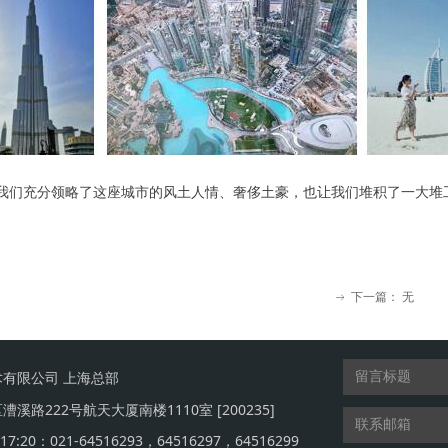
我们充分领略了这座城市的风土人情、奢侈土豪，也让我们堆积了一大堆
下一篇：
无
ꁹ
术有限公司 上海总部
溪路222号航天大厦南楼1110室 [200235]
17:20：021-64516293，64516297，64516299