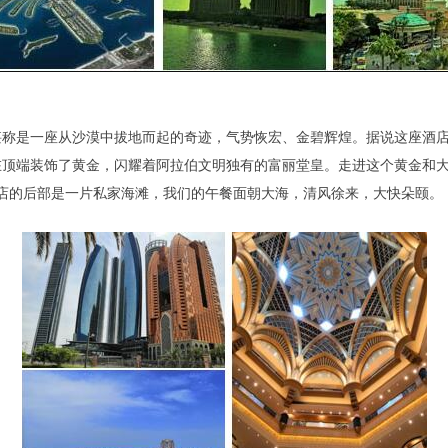
是一座从沙漠中拔地而起的奇迹，气势恢宏、金碧辉煌。据说这座酒店花
在顶端装饰了黄金，闪耀着阿拉伯文明独有的富丽堂皇。走进这个黄金和
店的后部是一片私家海滩，我们的午餐面朝大海，清风徐来，大快朵颐。