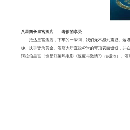
八星酋长皇宫酒店——奢侈的享受
抵达皇宫酒店，下车的一瞬间，我们无不感到震撼。这堪称
梯、扶手皆为黄金。酒店大厅直径42米的穹顶表面镀银，并
阿拉伯皇宫（也是好莱坞电影《速度与激情7》拍摄地）。酒