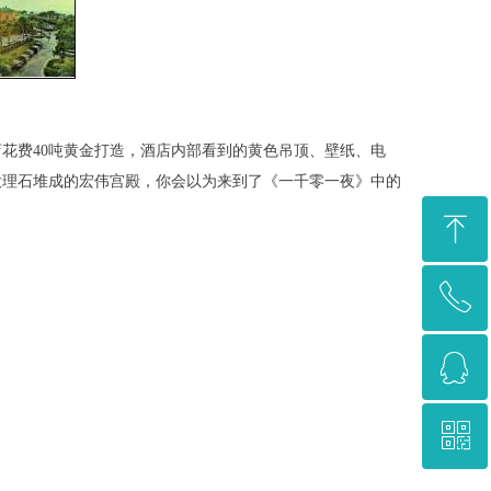
费40吨黄金打造，酒店内部看到的黄色吊顶、壁纸、电
大理石堆成的宏伟宫殿，你会以为来到了《一千零一夜》中的
ꁸ
ꂅ
回到顶部
ꁗ
4009-670570
ꀥ
咨询服务