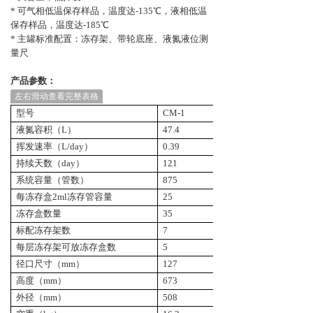
*
可气相低温保存样品，温度达-135℃，液相低温
保存样品，温度达-185℃
*
主罐标准
配置：冻存架、带轮底座、液氮
液位测
量尺
产品参数：
左右滑动查看完整表格
型号
CM-1
CM-2
液氮容积（L）
47.4
61
挥发速率（L/day）
0.39
0.85
持续天数（day）
121
71
系统容量（管数）
875
2500
每冻存盒
2ml冻存管容量
25
100
冻
存盒数量
35
25
标配冻
存架数
7
5
每层
冻存架可放
冻
存盒数
5
5
径口尺寸（mm）
127
216
高度（mm）
673
680
外径（mm）
508
559