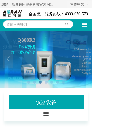
简体中文
您好，欢迎访问奥然科技官方网站！
ꀅ
奥然首页
全国统一服务热线：4009-670-570
仪器设备
끀
ꄙ
耗材试剂
Q800R3
小鼠肿瘤
技术资料
测量管理系统
DNA剪切
DNA shearing for
超声波破碎仪
NGS
Chromatin shearing
넳
넲
代理品牌
ChIP
ChIP-seq
RNA-seq
Protein extraction
关于我们
Cell lysis
Made In USA
联系我们
诚聘英才
仪器设备
公司新闻
끀