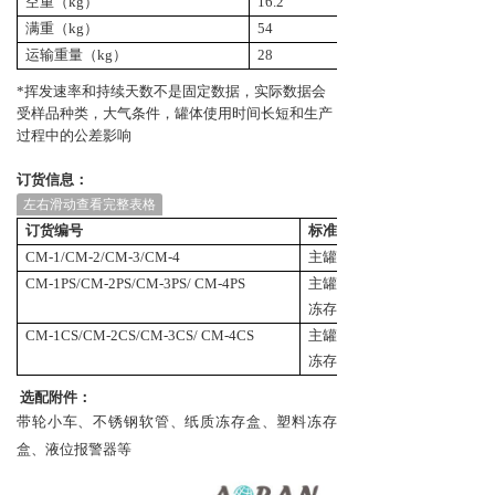
空重（kg）
16.2
34.2
满重（kg）
54
74.7
运输重量（kg）
28
62
*挥发速率和持续天数不是固定数据，实际数据会
受样品种类，大气条件，罐体使用时间长短和生产
过程中的公差影响
订货信息：
左右滑动查看完整表格
订货编号
标准配置
CM-1/CM-2/CM-3/CM-4
主罐、冻存架、带轮底座、
CM-1PS/CM-2PS/CM-3PS/ CM-4PS
主罐、冻存架、带轮底座、
冻存盒、低温手套
CM-1CS/CM-2CS/CM-3CS/ CM-4CS
主罐、冻存架、带轮底座、
冻存盒、低温手套
选配附件：
带轮小车、不锈钢软管、纸质冻存盒、塑料冻存
盒、液位报警器等